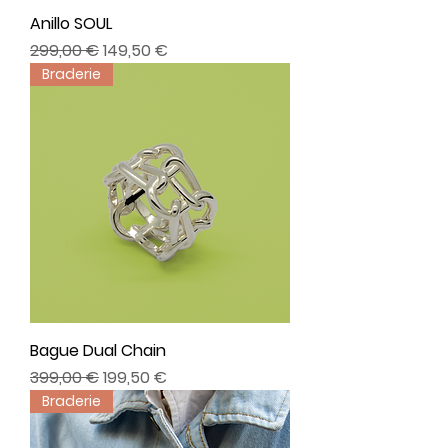
Anillo SOUL
Precio
Precio de oferta
299,00 €
149,50 €
Braderie
Bague Dual Chain
Precio
Precio de oferta
399,00 €
199,50 €
Braderie