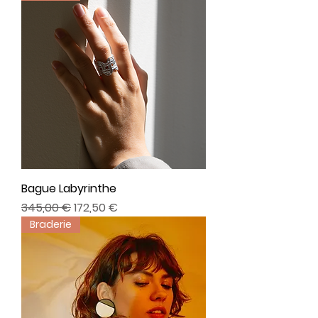
Bague Labyrinthe
Precio
Precio de oferta
345,00 €
172,50 €
Braderie