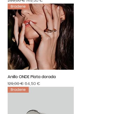
Precio
Precio de oferta
299,00 €
149,50 €
Braderie
Anillo ONDE Plata dorada
Precio
Precio de oferta
129,00 €
64,50 €
Braderie