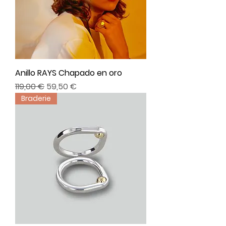
Anillo RAYS Chapado en oro
Precio
Precio de oferta
119,00 €
59,50 €
Braderie