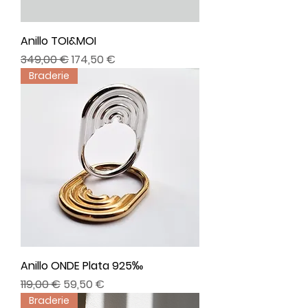
Anillo TOI&MOI
Precio
Precio de oferta
349,00 €
174,50 €
Braderie
Anillo ONDE Plata 925‰
Precio
Precio de oferta
119,00 €
59,50 €
Braderie