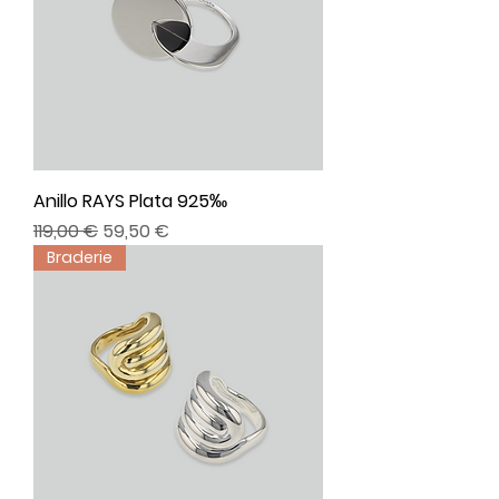
Anillo RAYS Plata 925‰
Precio
Precio de oferta
119,00 €
59,50 €
Braderie