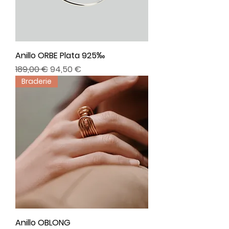
Anillo ORBE Plata 925‰
Precio
Precio de oferta
189,00 €
94,50 €
Braderie
Anillo OBLONG