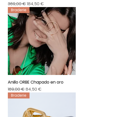
Precio
Precio de oferta
369,00 €
184,50 €
Braderie
Anillo ORBE Chapado en oro
Precio
Precio de oferta
169,00 €
84,50 €
Braderie