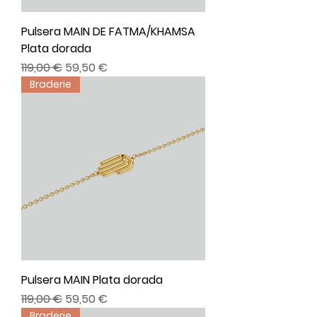
Pulsera MAIN DE FATMA/KHAMSA
Plata dorada
Precio
Precio de oferta
119,00 €
59,50 €
Braderie
Pulsera MAIN Plata dorada
Precio
Precio de oferta
119,00 €
59,50 €
Braderie