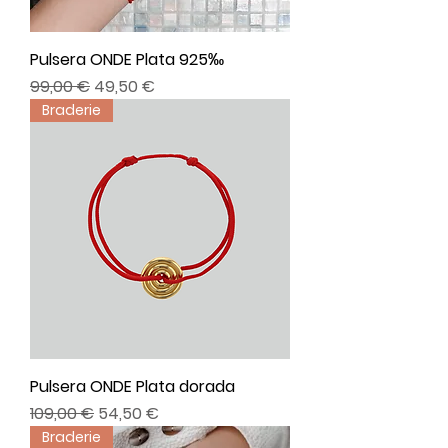
Pulsera ONDE Plata 925‰
Precio
Precio de oferta
99,00 €
49,50 €
Braderie
Pulsera ONDE Plata dorada
Precio
Precio de oferta
109,00 €
54,50 €
Braderie