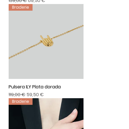
Precio
Precio de oferta
139,00 €
69,50 €
Braderie
Pulsera ILY Plata dorada
Precio
Precio de oferta
119,00 €
59,50 €
Braderie