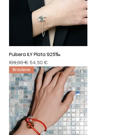
Pulsera ILY Plata 925‰
Precio
Precio de oferta
109,00 €
54,50 €
Braderie