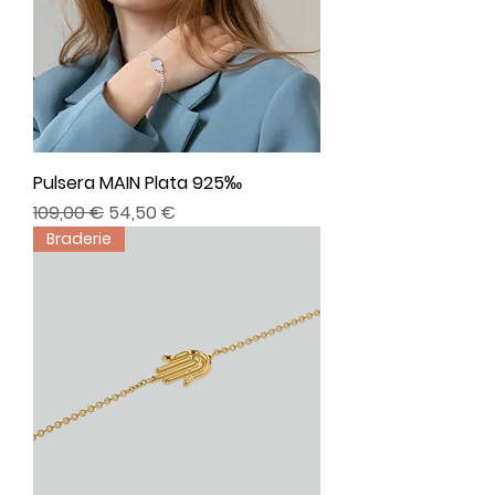
Pulsera MAIN Plata 925‰
Precio
Precio de oferta
109,00 €
54,50 €
Braderie