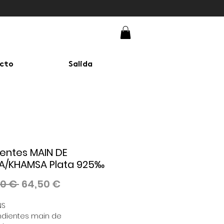
cto
Salida
entes MAIN DE
A/KHAMSA Plata 925‰
Precio
Precio
00 € 
64,50 €
de
NS
oferta
ndientes main de