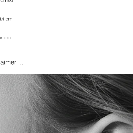
Khamsa
1,4 cm
orada
aimer ...