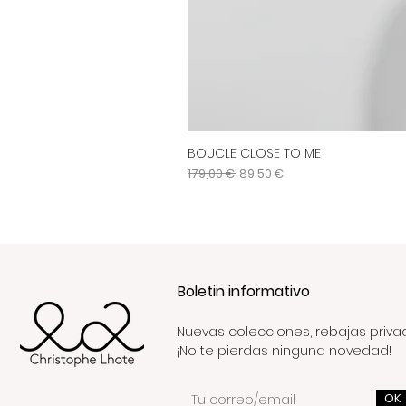
BOUCLE CLOSE TO ME
Precio
Precio de oferta
179,00 €
89,50 €
Boletin informativo
Nuevas colecciones, rebajas priva
¡No te pierdas ninguna novedad!
OK