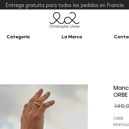
Entrega gratuita para todos los pedidos en Francia
Categoría
La Marca
Conta
Mancu
ORBE
 149,
ORBE
Mancue