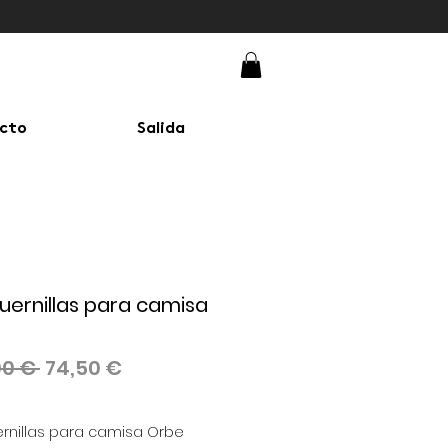
cto
Salida
ernillas para camisa
Precio
Precio
00 € 
74,50 €
de
oferta
rnillas para camisa Orbe