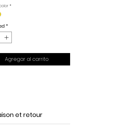
color
*
ad
*
Agregar al carrito
raison et retour