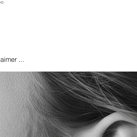
be
aimer ...