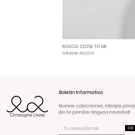
BOUCLE CLOSE TO ME
Precio
Precio de oferta
179,00 €
89,50 €
Boletin informativo
Nuevas colecciones, rebajas priva
¡No te pierdas ninguna novedad!
OK