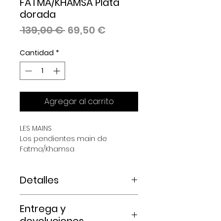
FATMA/KHAMSA Plata
dorada
Precio
Precio
 139,00 € 
69,50 €
de
oferta
Cantidad
*
Agregar al carrito
LES MAINS
Los pendientes main de
Fatma/Khamsa
Detalles
COLECCIÓN LES MAINS
Entrega y
Pendientes Main de Fatma o
Khamsa