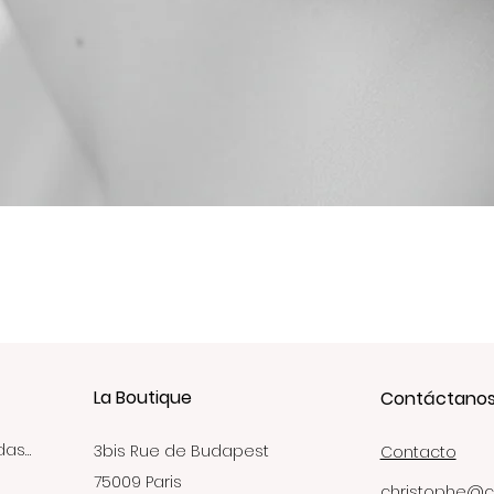
Vista rápida
La Boutique
Contáctano
das…
3bis Rue de Budapest
Contacto
75009 Paris
christophe@c