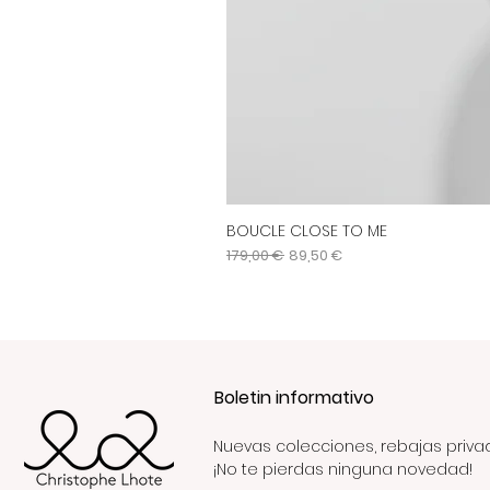
BOUCLE CLOSE TO ME
Precio
Precio de oferta
179,00 €
89,50 €
Boletin informativo
Nuevas colecciones, rebajas priva
¡No te pierdas ninguna novedad!