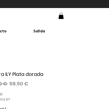
cto
Salida
ra ILY Plata dorada
Precio
Precio
0 € 
59,50 €
de
NS
oferta
era ILY