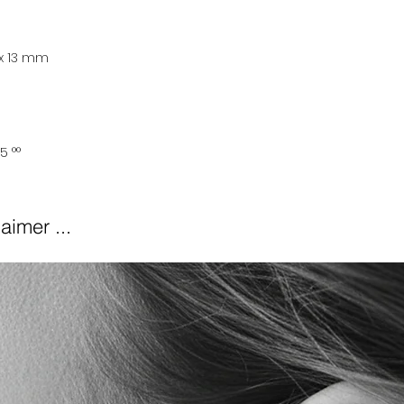
 x 13 mm
5 °°
aimer ...